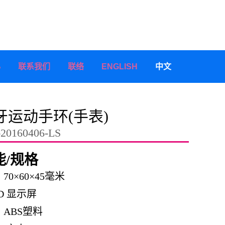
心
联系我们
联络
ENGLISH
中文
牙运动手环(手表)
20160406-LS
能/规格
寸: 70×60×45毫米
LED 显示屏
质: ABS塑料