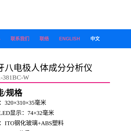
心
联系我们
联络
ENGLISH
中文
牙八电极人体成分分析仪
-381BC-W
能/规格
320×310×35毫米
LED显示：74×32毫米
：ITO钢化玻璃+ABS塑料